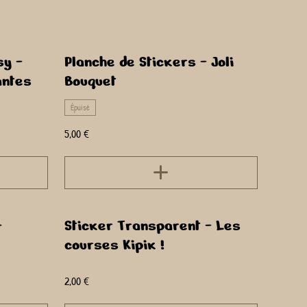
sy -
Planche de Stickers - Joli
antes
Bouquet
Épuisé
5,00 €
-
Sticker Transparent - Les
courses Kipik !
2,00 €