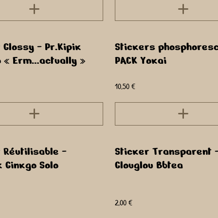
 Glossy - Pr.Kipik
Stickers phosphoresc
lo « Erm…actually »
PACK Yokai
10,50 €
 Réutilisable -
Sticker Transparent -
k Ginkgo Solo
Glouglou Bbtea
2,00 €