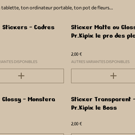
tablette, ton ordinateur portable, ton pot de fleurs...
 Stickers - Cadres
Sticker Matte ou Glos
Pr.Kipik le pro des pl
2,00 €
IANTES DISPONIBLES
AUTRES VARIANTES DISPONIBLES
r Glossy - Monstera
Sticker Transparent 
Pr.Kipik le Boss
2,00 €