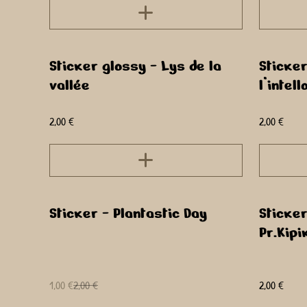
Sticker glossy - Lys de la
Sticker
vallée
l’intel
2,00 €
2,00 €
%
Sticker - Plantastic Day
Sticker
Pr.Kipi
1,00 €
2,00 €
2,00 €