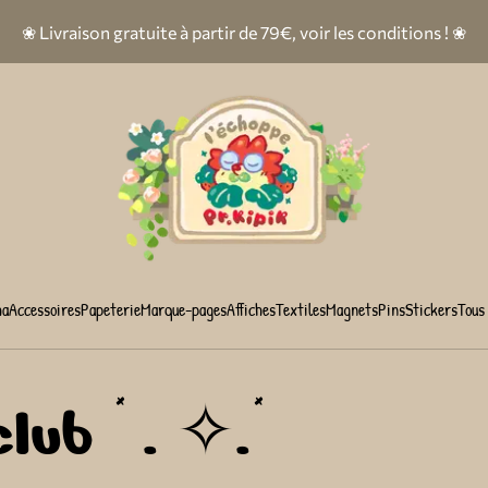
❀ Livraison gratuite à partir de 79€, voir les conditions ! ❀
ha
Accessoires
Papeterie
Marque-pages
Affiches
Textiles
Magnets
Pins
Stickers
Tous 
lub * . ✧.*