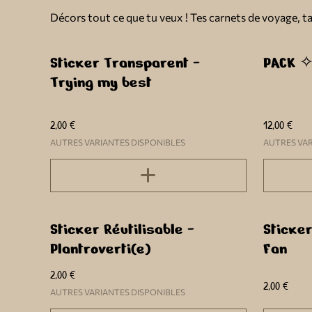
Décors tout ce que tu veux ! Tes carnets de voyage, ta 
Sticker Transparent -
PACK ✧
Trying my best
2,00 €
12,00 €
AUTRES VARIANTES DISPONIBLES
AUTRES VAR
Sticker Réutilisable -
Sticke
Plantroverti(e)
Fan
2,00 €
2,00 €
AUTRES VARIANTES DISPONIBLES