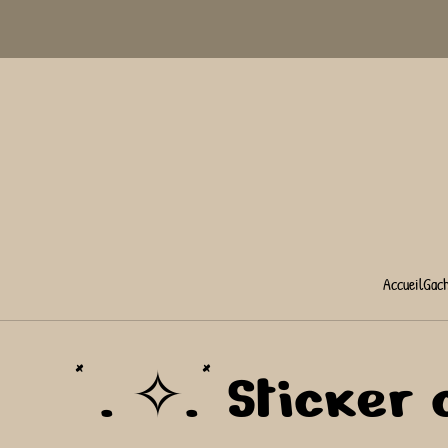
Accueil
Gac
* . ✧.* Sticker c