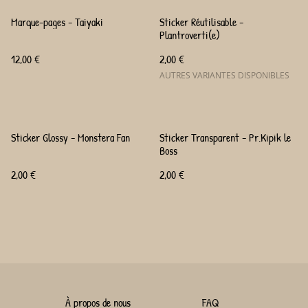
Marque-pages - Taiyaki
Sticker Réutilisable -
Plantroverti(e)
12,00 €
2,00 €
AUTRES VARIANTES DISPONIBLES
Sticker Glossy - Monstera Fan
Sticker Transparent - Pr.Kipik le
Boss
2,00 €
2,00 €
À propos de nous
FAQ