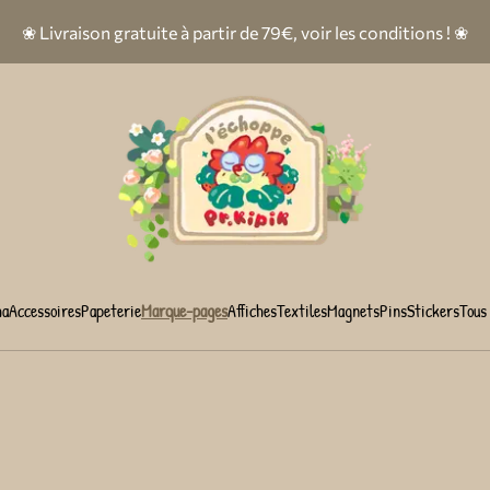
❀ Livraison gratuite à partir de 79€, voir les conditions ! ❀
ha
Accessoires
Papeterie
Marque-pages
Affiches
Textiles
Magnets
Pins
Stickers
Tous 