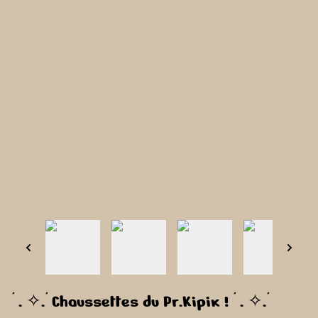
* . ✧.* Chaussettes du Pr.Kipik ! * . ✧.*