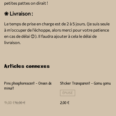
petites pattes on dirait !
❀ Livraison :
Le temps de prise en charge est de 2 à 5 jours. (Je suis seule
à m’occuper de l’échoppe, alors merci pour votre patience
en cas de délai 😊). Il faudra ajouter à cela le délai de
livraison.
Articles connexes
%
Pins phosphorescent - Onsen de
Sticker Transparent - Gomu gomu
minuit
ÉPUISÉ
14,00 €
16,00 €
2,00 €