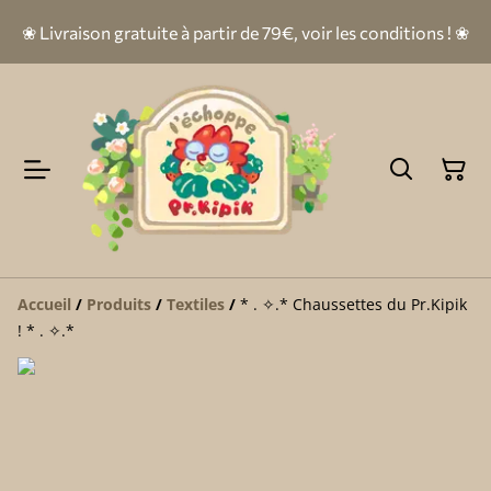
❀ Livraison gratuite à partir de 79€, voir les conditions ! ❀
Accueil
/
Produits
/
Textiles
/
* . ✧.* Chaussettes du Pr.Kipik
! * . ✧.*