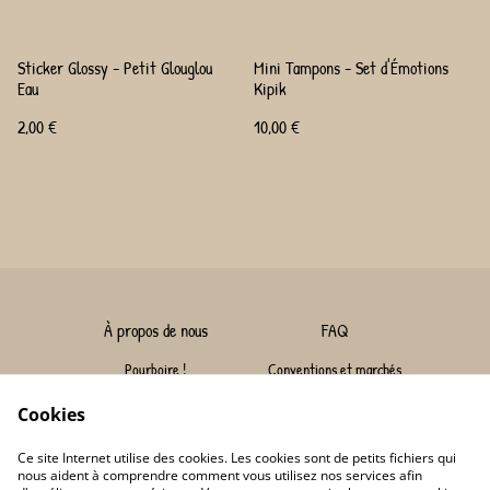
Sticker Glossy - Petit Glouglou
Mini Tampons - Set d'Émotions
Eau
Kipik
2,00 €
10,00 €
À propos de nous
FAQ
Pourboire !
Conventions et marchés
Nous contacter
Livraison
Cookies
Conditions
Politique de confidentialité
Ce site Internet utilise des cookies. Les cookies sont de petits fichiers qui
Conditions générales de vente
Politique de cookies
nous aident à comprendre comment vous utilisez nos services afin