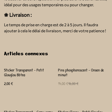
idéal pour des usages temporaires ou pour changer.
❀ Livraison :
Le temps de prise en charge est de 2 à 5 jours. Il faudra
ajouter à cela le délai de livraison, merci de votre patience !
Articles connexes
%
Sticker Transparent - Petit
Pins phosphorescent - Onsen de
Glouglou Bbtea
minuit
2,00 €
14,00 €
16,00 €
Sticker Transparent - Gomu gomu
Sticker Glossy - Petit Glouglou