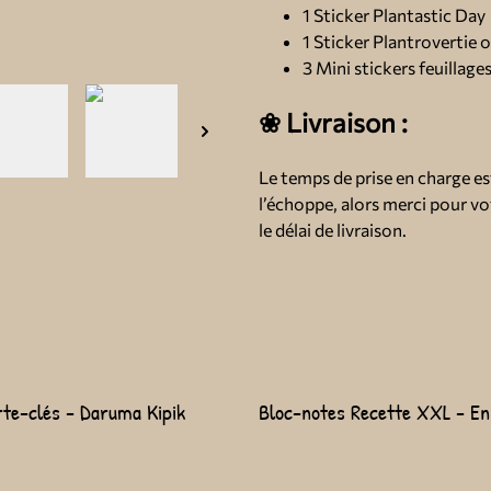
1 Sticker Plantastic Day
1 Sticker Plantrovertie 
3 Mini stickers feuillage
❀ Livraison :
Le temps de prise en charge est
l’échoppe, alors merci pour vot
le délai de livraison.
te-clés - Daruma Kipik
Bloc-notes Recette XXL - En 