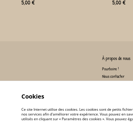
5,00 €
5,00 €
À propos de nous
Pourboire !
Nous contacter
Cookies
Ce site Internet utilise des cookies. Les cookies sont de petits fic
nos services afin d'améliorer votre expérience. Vous pouvez en savoi
utilisés en cliquant sur « Paramètres des cookies ». Vous pouvez é
©
2026
L'échoppe du Pr.Kipik