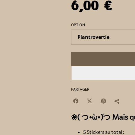
6,00 €
OPTION
PARTAGER
❀( つ•̀ω•́)つ Mais qu'
5 Stickers au total :