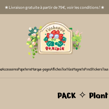
❀ Livraison gratuite à partir de 79€, voir les conditions ! ❀
ha
Accessoires
Papeterie
Marque-pages
Affiches
Textiles
Magnets
Pins
Stickers
Tous 
PACK ✧ Plant